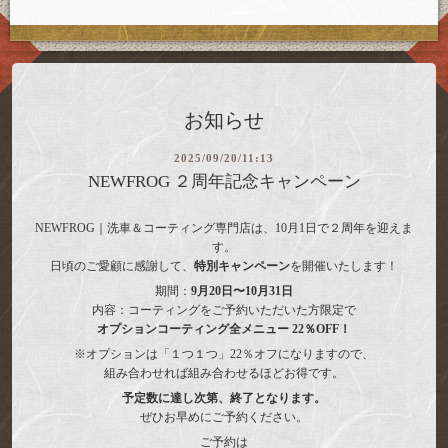
お知らせ
2025/09/20/11:13
NEWFROG ２周年記念キャンペーン
NEWFROG｜洗車＆コーティング専門店は、10月1日で２周年を迎えま
す。
日頃のご愛顧に感謝して、
特別キャンペーン
を開催いたします！
期間：
9月20日〜10月31日
内容：コーティングをご予約いただいた方限定で
オプションコーティング全メニュー 22％OFF！
※オプションは「１つ１つ」22％オフになりますので、
組み合わせれば組み合わせるほどお得です。
予定数に達し次第、終了となります。
ぜひお早めにご予約ください。
ご予約は