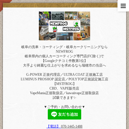
岐阜の洗車・コーティング・岐阜カークリーニングなら
NEWFROG
岐阜県内の個人カーコーティング専門店(FC除く)で
【Googleクチコミ件数第1位】
大手より綺麗な仕上がりを求めるなら瑞穂市の当店へ
G-POWER 正規代理店／ULTRA COAT 正規施工店
LUMINUS PROSHOP 認定店／POLYTOP正規認定施工店
【MSTFROG】
CBD、VAPE販売店
VapeMania正規取扱店／kawaiivape正規取扱店
試吸できます✨
▼ご予約・お問い合わせ▼
【電話】
070-1445-1488