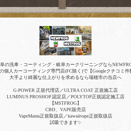
阜の洗車・コーティング・岐阜カークリーニングならNEWFR
の個人カーコーティング専門店(FC除く)で【Googleクチコミ件
大手より綺麗な仕上がりを求めるなら瑞穂市の当店へ
G-POWER 正規代理店／ULTRA COAT 正規施工店
LUMINUS PROSHOP 認定店／POLYTOP正規認定施工店
【MSTFROG】
CBD、VAPE販売店
VapeMania正規取扱店／kawaiivape正規取扱店
試吸できます✨