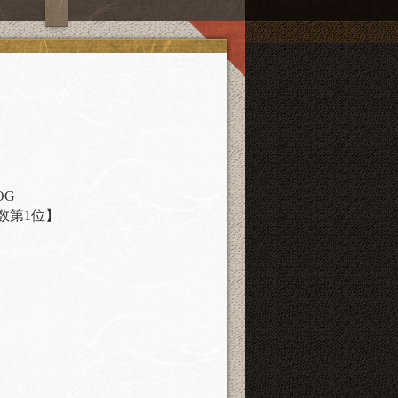
OG
数第1位】