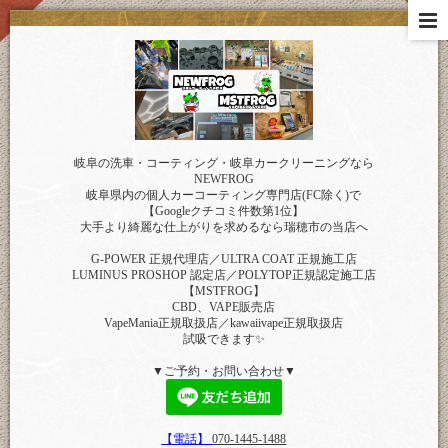
岐阜の洗車・コーティング・岐阜カークリーニングなら
NEWFROG
岐阜県内の個人カーコーティング専門店(FC除く)で
【Googleクチコミ件数第1位】
大手より綺麗な仕上がりを求めるなら瑞穂市の当店へ
G-POWER 正規代理店／ULTRA COAT 正規施工店
LUMINUS PROSHOP 認定店／POLYTOP正規認定施工店
【MSTFROG】
CBD、VAPE販売店
VapeMania正規取扱店／kawaiivape正規取扱店
試吸できます✨
▼ご予約・お問い合わせ▼
【電話】
070-1445-1488