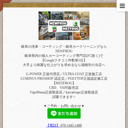
岐阜の洗車・コーティング・岐阜カークリーニングなら
NEWFROG
岐阜県内の個人カーコーティング専門店(FC除く)で
【Googleクチコミ件数第1位】
大手より綺麗な仕上がりを求めるなら瑞穂市の当店へ
G-POWER 正規代理店／ULTRA COAT 正規施工店
LUMINUS PROSHOP 認定店／POLYTOP正規認定施工店
【MSTFROG】
CBD、VAPE販売店
VapeMania正規取扱店／kawaiivape正規取扱店
試吸できます✨
▼ご予約・お問い合わせ▼
【電話】
070-1445-1488