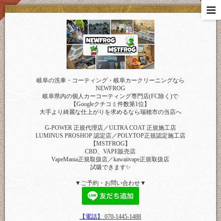
岐阜の洗車・コーティング・岐阜カークリーニングなら
NEWFROG
岐阜県内の個人カーコーティング専門店(FC除く)で
【Googleクチコミ件数第1位】
大手より綺麗な仕上がりを求めるなら瑞穂市の当店へ
G-POWER 正規代理店／ULTRA COAT 正規施工店
LUMINUS PROSHOP 認定店／POLYTOP正規認定施工店
【MSTFROG】
CBD、VAPE販売店
VapeMania正規取扱店／kawaiivape正規取扱店
試吸できます✨
▼ご予約・お問い合わせ▼
【電話】
070-1445-1488