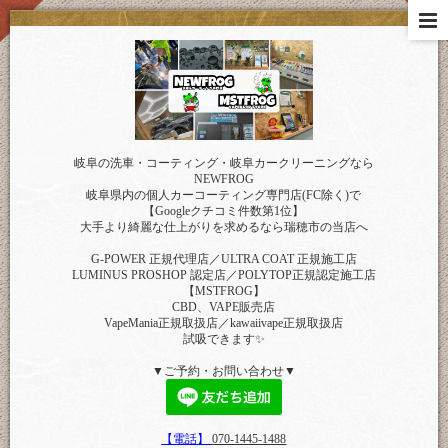
岐阜の洗車・コーティング・岐阜カークリーニングなら
NEWFROG
岐阜県内の個人カーコーティング専門店(FC除く)で
【Googleクチコミ件数第1位】
大手より綺麗な仕上がりを求めるなら瑞穂市の当店へ
G-POWER 正規代理店／ULTRA COAT 正規施工店
LUMINUS PROSHOP 認定店／POLYTOP正規認定施工店
【MSTFROG】
CBD、VAPE販売店
VapeMania正規取扱店／kawaiivape正規取扱店
試吸できます✨
▼ご予約・お問い合わせ▼
【電話】
070-1445-1488