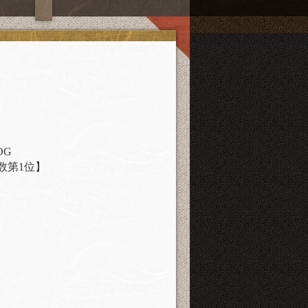
OG
数第1位】