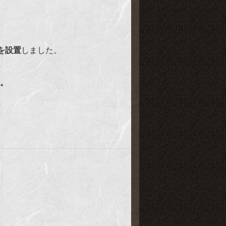
板を設置
しました。
。