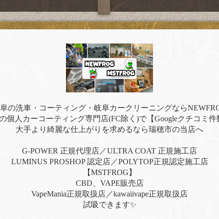
阜の洗車・コーティング・岐阜カークリーニングならNEWFR
の個人カーコーティング専門店(FC除く)で【Googleクチコミ件
大手より綺麗な仕上がりを求めるなら瑞穂市の当店へ
G-POWER 正規代理店／ULTRA COAT 正規施工店
LUMINUS PROSHOP 認定店／POLYTOP正規認定施工店
【MSTFROG】
CBD、VAPE販売店
VapeMania正規取扱店／kawaiivape正規取扱店
試吸できます✨