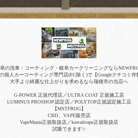
阜の洗車・コーティング・岐阜カークリーニングならNEWFR
の個人カーコーティング専門店(FC除く)で【Googleクチコミ件
大手より綺麗な仕上がりを求めるなら瑞穂市の当店へ
G-POWER 正規代理店／ULTRA COAT 正規施工店
LUMINUS PROSHOP 認定店／POLYTOP正規認定施工店
【MSTFROG】
CBD、VAPE販売店
VapeMania正規取扱店／kawaiivape正規取扱店
試吸できます✨