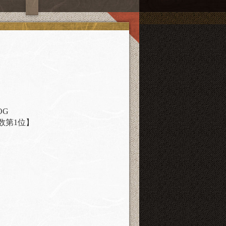
OG
数第1位】