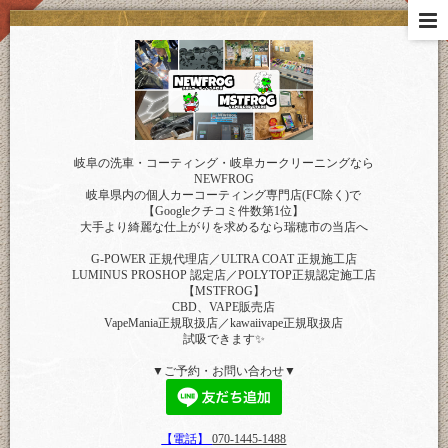
岐阜の洗車・コーティング・岐阜カークリーニングなら
NEWFROG
岐阜県内の個人カーコーティング専門店(FC除く)で
【Googleクチコミ件数第1位】
大手より綺麗な仕上がりを求めるなら瑞穂市の当店へ
G-POWER 正規代理店／ULTRA COAT 正規施工店
LUMINUS PROSHOP 認定店／POLYTOP正規認定施工店
【MSTFROG】
CBD、VAPE販売店
VapeMania正規取扱店／kawaiivape正規取扱店
試吸できます✨
▼ご予約・お問い合わせ▼
【電話】
070-1445-1488