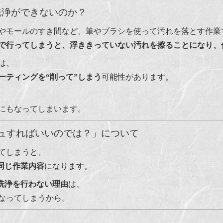
洗浄ができないのか？
やモールのすき間など、筆やブラシを使って汚れを落とす作業
で行ってしまうと、浮ききっていない汚れを擦ることになり、
は、
ーティングを“削って”しまう
可能性があります。
にもなってしまいます。
ュすればいいのでは？」について
てしまうと、
と同じ作業内容
になります。
部洗浄を行わない理由
は、
なってしまうから。