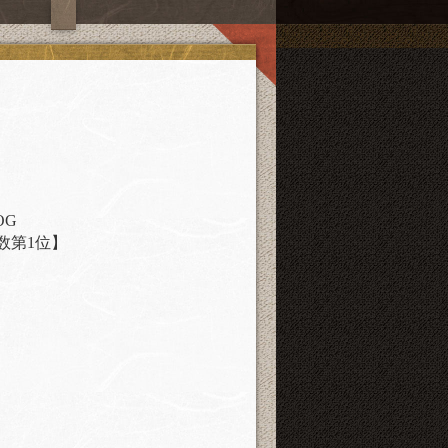
OG
数第1位】