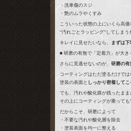
・洗車傷のスジ
・艶のムラやくすみ
こういった状態の上にいくら高価
“汚れごとラッピング”してしまう
キレイに見せたいなら、
まずは下
■ 研磨の有無で「定着力」が大き
さらに見逃せないのが、
研磨の有
コーティングはただ塗るだけでは
塗装の表面と
しっかり密着してこ
でも、汚れや酸化膜が残ったまま
その上にコーティングが乗っても
だからこそ、研磨によって
・不要な汚れや酸化層を除去
・塗装表面を均一に整える