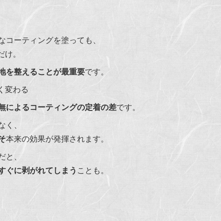
なコーティングを塗っても、
だけ。
地を整えることが最重要
です。
く変わる
無によるコーティングの定着の差
です。
なく、
そ
本来の効果が発揮されます。
だと、
すぐに剥がれてしまう
ことも。