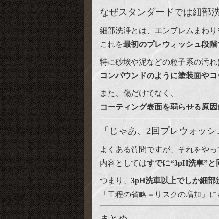
なぜスタンダードでは細部
細部洗浄とは、エンブレムまわり
これを
最初のプレウォッシュ段階
特に砂埃や泥などの粒子系の汚れ
コンパウンドのように塗装面やコ
また、傷だけでなく、
コーティング表面を弱らせる原因
「じゃあ、2回プレウォッシ
よくある質問ですが、それをやっ
内容としては
すでに“3pH洗車”
つまり、
3pH洗車以上でしか細
「工程の省略＝リスクの増加」に
まとめ