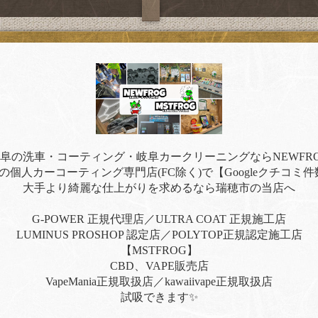
阜の洗車・コーティング・岐阜カークリーニングならNEWFR
の個人カーコーティング専門店(FC除く)で【Googleクチコミ件
大手より綺麗な仕上がりを求めるなら瑞穂市の当店へ
G-POWER 正規代理店／ULTRA COAT 正規施工店
LUMINUS PROSHOP 認定店／POLYTOP正規認定施工店
【MSTFROG】
CBD、VAPE販売店
VapeMania正規取扱店／kawaiivape正規取扱店
試吸できます✨