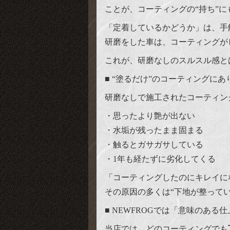
ことが、コーティングの“持ち”に
「定着しているかどうか」は、手
研磨をした車は、コーティングが
これが、研磨なしのスルスル感と
■ “塗るだけ”のコーティングに
研磨なしで施工されたコーティン
・思ったより艶が出ない
・水垢が残ったまま固まる
・触るとガサガサしている
・1年も経たずに劣化してくる
「コーティングしたのにキレイに
その原因の多くは“下地が整って
■ NEWFROGでは「意味のある
当店では、どのコーティングでも