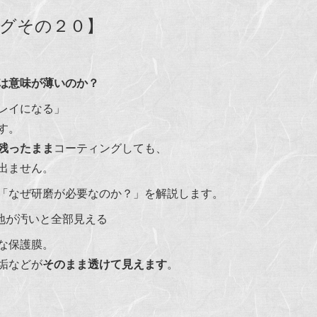
グその２０】
は意味が薄いのか？
レイになる」
す。
残ったまま
コーティングしても、
出ません。
「なぜ研磨が必要なのか？」を解説します。
下地が汚いと全部見える
な保護膜。
垢などが
そのまま透けて見えます
。