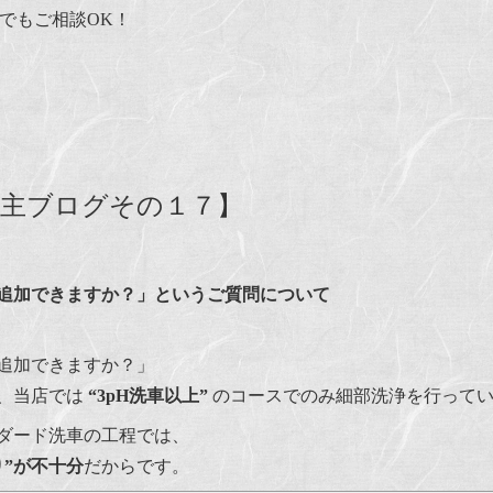
つでもご相談OK！
店主ブログその１７】
追加できますか？」というご質問について
追加できますか？」
、当店では
“3pH洗車以上”
のコースでのみ細部洗浄を行って
ダード洗車の工程では、
”が不十分
だからです。