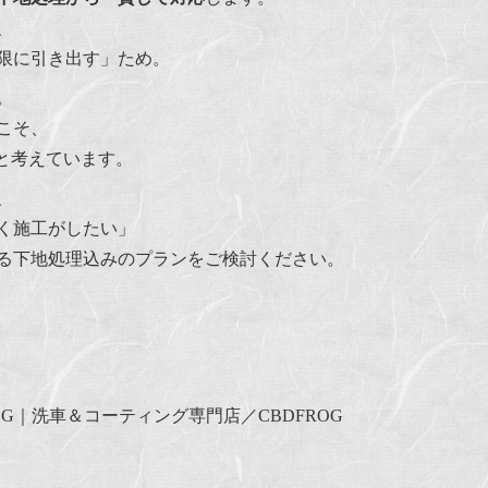
、
限に引き出す」ため。
。
こそ、
と考えています。
、
く施工がしたい」
る下地処理込みのプランをご検討ください。
G｜洗車＆コーティング専門店／CBDFROG