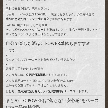
汚れの密着を防ぎ、洗車もラクに
つまり、「ベースにG-POWER」「表面にセラミック」の二層構造で、
防御力と見た目・メンテ性の両立
が可能になります。
G-POWERは“土台”としても最強。
そこに相性のいいトップコートを重ねることで、耐久・美観・使いやすさ
すべてをバランスよく仕上げることができます。
自分で楽しむ派はG-POWER単体もおすすめ
一方で、
ワックスやスプレーコートを自分でいろいろ試したい
定期的に手をかけるのが好き
という方には、
G-POWER単体
もおすすめです。
どんな簡易コートも“落ちにくい強い土台”があるから、
上から何を重ねてもベースはビクともしません。
むしろ、
自分流に楽しみたい人には理想的なベースコート
です。
まとめ｜G-POWERは“落ちない安心感”をベース
に持つ防御特化型