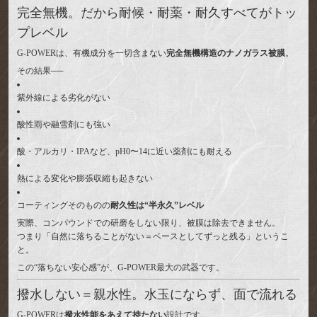
完全無機。だから耐候・耐薬・耐久すべてがトッ
プレベル
G-POWERは、有機成分を一切含まない
完全無機構造のナノガラス被膜
。
その結果──
紫外線による劣化がない
酸性雨や融雪剤にも強い
酸・アルカリ・IPAなど、pH0〜14に近い薬剤にも耐える
熱による変化や膨張収縮も起きない
コーティングそのものの
耐久性は“半永久”レベル
実際、コンパウンドでの研磨をしない限り、被膜は除去できません。
つまり「自然に落ちることがない＝ベースとしてずっと残る」というこ
と。
この“落ちない安心感”が、G-POWER最大の武器です。
撥水しない＝親水性。水玉にならず、面で流れる
G-POWERは
撥水性能をあえて持たない
設計です。