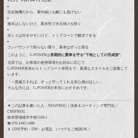
完全無機だから、紫外線にも酸にも負けない
撥水はしないけど、親水性で水玉焼けを防ぐ
水シミは付きやすいけど、トップコートで解決できる
コンパウンドで削らない限り、基本はずっと残る
このように、G-POWERは
長期的に愛車を守る“下地としての完成形”
。
当店では、お客様の使用環境やお好みに応じて、
G-POWER単体からトップコート併用まで、最適なスタイルをご提案して
います。
「一度施工すれば、ずっと守ってくれる安心感がほしい」
そんな方には、G-POWERが本当におすすめです。
▼この記事を書いた人：NEWFROG｜洗車＆コーティング専門店／
CBDFROG
岐阜県瑞穂市牛牧1160-1
☎️ 070-1445-1488
📱 LINE予約・DM・お電話、いつでもご相談OK！