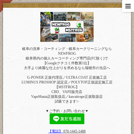
岐阜の洗車・コーティング・岐阜カークリーニングなら
NEWFROG
岐阜県内の個人カーコーティング専門店(FC除く)で
【Googleクチコミ件数第1位】
大手より綺麗な仕上がりを求めるなら瑞穂市の当店へ
G-POWER 正規代理店／ULTRA COAT 正規施工店
LUMINUS PROSHOP 認定店／POLYTOP正規認定施工店
【MSTFROG】
CBD、VAPE販売店
VapeMania正規取扱店／kawaiivape正規取扱店
試吸できます✨
▼ご予約・お問い合わせ▼
【電話】
070-1445-1488