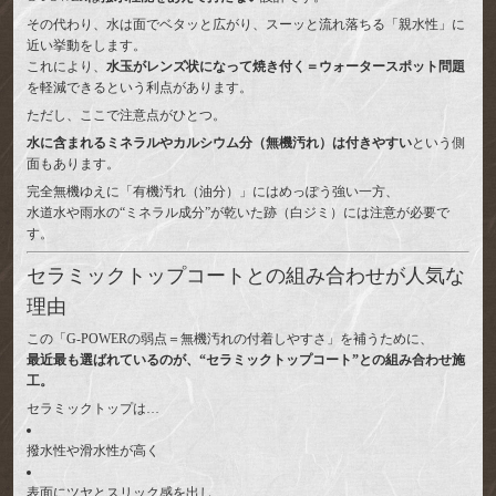
その代わり、水は面でベタッと広がり、スーッと流れ落ちる「親水性」に
近い挙動をします。
これにより、
水玉がレンズ状になって焼き付く＝ウォータースポット問題
を軽減できるという利点があります。
ただし、ここで注意点がひとつ。
水に含まれるミネラルやカルシウム分（無機汚れ）は付きやすい
という側
面もあります。
完全無機ゆえに「有機汚れ（油分）」にはめっぽう強い一方、
水道水や雨水の“ミネラル成分”が乾いた跡（白ジミ）には注意が必要で
す。
セラミックトップコートとの組み合わせが人気な
理由
この「G-POWERの弱点＝無機汚れの付着しやすさ」を補うために、
最近最も選ばれているのが、“セラミックトップコート”との組み合わせ施
工。
セラミックトップは…
撥水性や滑水性が高く
表面にツヤとスリック感を出し