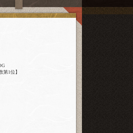
OG
数第1位】