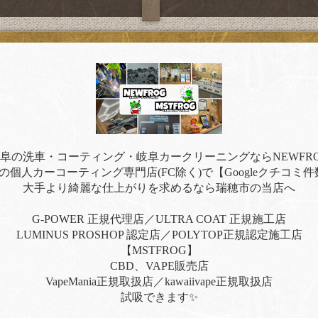
阜の洗車・コーティング・岐阜カークリーニングならNEWFR
の個人カーコーティング専門店(FC除く)で【Googleクチコミ件
大手より綺麗な仕上がりを求めるなら瑞穂市の当店へ
G-POWER 正規代理店／ULTRA COAT 正規施工店
LUMINUS PROSHOP 認定店／POLYTOP正規認定施工店
【MSTFROG】
CBD、VAPE販売店
VapeMania正規取扱店／kawaiivape正規取扱店
試吸できます✨