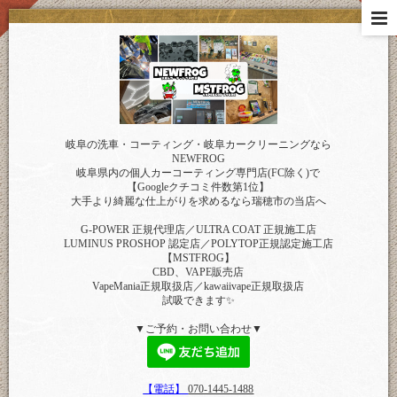
岐阜の洗車・コーティング・岐阜カークリーニングなら
NEWFROG
岐阜県内の個人カーコーティング専門店(FC除く)で
【Googleクチコミ件数第1位】
大手より綺麗な仕上がりを求めるなら瑞穂市の当店へ
G-POWER 正規代理店／ULTRA COAT 正規施工店
LUMINUS PROSHOP 認定店／POLYTOP正規認定施工店
【MSTFROG】
CBD、VAPE販売店
VapeMania正規取扱店／kawaiivape正規取扱店
試吸できます✨
▼ご予約・お問い合わせ▼
【電話】
070-1445-1488