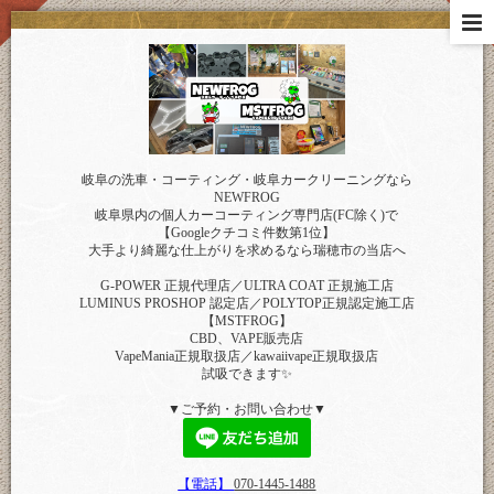
岐阜の洗車・コーティング・岐阜カークリーニングなら
NEWFROG
岐阜県内の個人カーコーティング専門店(FC除く)で
【Googleクチコミ件数第1位】
大手より綺麗な仕上がりを求めるなら瑞穂市の当店へ
G-POWER 正規代理店／ULTRA COAT 正規施工店
LUMINUS PROSHOP 認定店／POLYTOP正規認定施工店
【MSTFROG】
CBD、VAPE販売店
VapeMania正規取扱店／kawaiivape正規取扱店
試吸できます✨
▼ご予約・お問い合わせ▼
【電話】
070-1445-1488