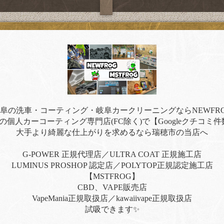
阜の洗車・コーティング・岐阜カークリーニングならNEWFR
の個人カーコーティング専門店(FC除く)で【Googleクチコミ件
大手より綺麗な仕上がりを求めるなら瑞穂市の当店へ
G-POWER 正規代理店／ULTRA COAT 正規施工店
LUMINUS PROSHOP 認定店／POLYTOP正規認定施工店
【MSTFROG】
CBD、VAPE販売店
VapeMania正規取扱店／kawaiivape正規取扱店
試吸できます✨