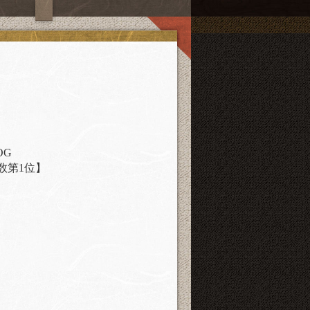
OG
数第1位】