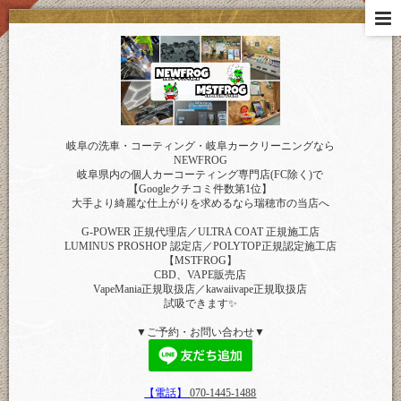
岐阜の洗車・コーティング・岐阜カークリーニングなら
NEWFROG
岐阜県内の個人カーコーティング専門店(FC除く)で
【Googleクチコミ件数第1位】
大手より綺麗な仕上がりを求めるなら瑞穂市の当店へ
G-POWER 正規代理店／ULTRA COAT 正規施工店
LUMINUS PROSHOP 認定店／POLYTOP正規認定施工店
【MSTFROG】
CBD、VAPE販売店
VapeMania正規取扱店／kawaiivape正規取扱店
試吸できます✨
▼ご予約・お問い合わせ▼
【電話】
070-1445-1488