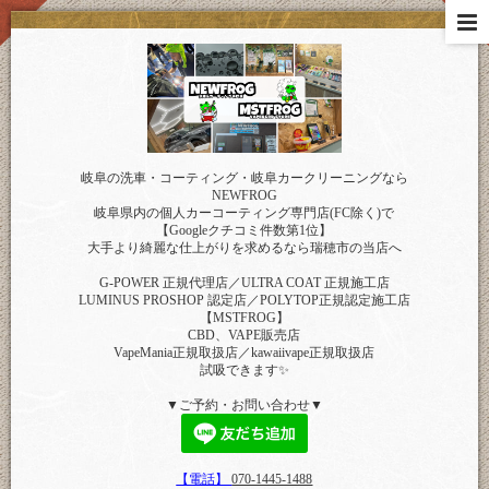
岐阜の洗車・コーティング・岐阜カークリーニングなら
NEWFROG
岐阜県内の個人カーコーティング専門店(FC除く)で
【Googleクチコミ件数第1位】
大手より綺麗な仕上がりを求めるなら瑞穂市の当店へ
G-POWER 正規代理店／ULTRA COAT 正規施工店
LUMINUS PROSHOP 認定店／POLYTOP正規認定施工店
【MSTFROG】
CBD、VAPE販売店
VapeMania正規取扱店／kawaiivape正規取扱店
試吸できます✨
▼ご予約・お問い合わせ▼
【電話】
070-1445-1488