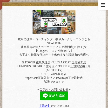
岐阜の洗車・コーティング・岐阜カークリーニングなら
NEWFROG
岐阜県内の個人カーコーティング専門店(FC除く)で
【Googleクチコミ件数第1位】
大手より綺麗な仕上がりを求めるなら瑞穂市の当店へ
G-POWER 正規代理店／ULTRA COAT 正規施工店
LUMINUS PROSHOP 認定店／POLYTOP正規認定施工店
【MSTFROG】
CBD、VAPE販売店
VapeMania正規取扱店／kawaiivape正規取扱店
試吸できます✨
▼ご予約・お問い合わせ▼
【電話】
070-1445-1488