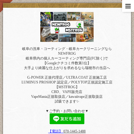
岐阜の洗車・コーティング・岐阜カークリーニングなら
NEWFROG
岐阜県内の個人カーコーティング専門店(FC除く)で
【Googleクチコミ件数第1位】
大手より綺麗な仕上がりを求めるなら瑞穂市の当店へ
G-POWER 正規代理店／ULTRA COAT 正規施工店
LUMINUS PROSHOP 認定店／POLYTOP正規認定施工店
【MSTFROG】
CBD、VAPE販売店
VapeMania正規取扱店／kawaiivape正規取扱店
試吸できます✨
▼ご予約・お問い合わせ▼
【電話】
070-1445-1488