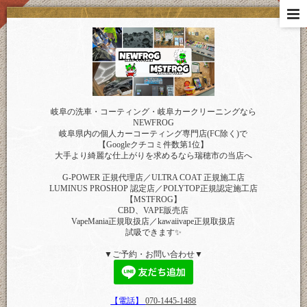
岐阜の洗車・コーティング・岐阜カークリーニングなら
NEWFROG
岐阜県内の個人カーコーティング専門店(FC除く)で
【Googleクチコミ件数第1位】
大手より綺麗な仕上がりを求めるなら瑞穂市の当店へ
G-POWER 正規代理店／ULTRA COAT 正規施工店
LUMINUS PROSHOP 認定店／POLYTOP正規認定施工店
【MSTFROG】
CBD、VAPE販売店
VapeMania正規取扱店／kawaiivape正規取扱店
試吸できます✨
▼ご予約・お問い合わせ▼
【電話】
070-1445-1488