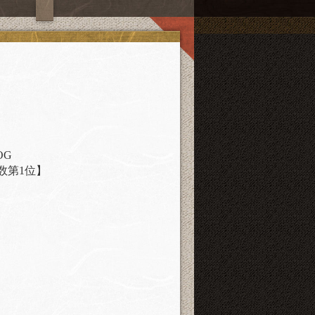
OG
数第1位】