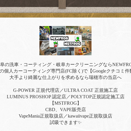
阜の洗車・コーティング・岐阜カークリーニングならNEWFR
の個人カーコーティング専門店(FC除く)で【Googleクチコミ件
大手より綺麗な仕上がりを求めるなら瑞穂市の当店へ
G-POWER 正規代理店／ULTRA COAT 正規施工店
LUMINUS PROSHOP 認定店／POLYTOP正規認定施工店
【MSTFROG】
CBD、VAPE販売店
VapeMania正規取扱店／kawaiivape正規取扱店
試吸できます✨