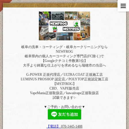
岐阜の洗車・コーティング・岐阜カークリーニングなら
NEWFROG
岐阜県内の個人カーコーティング専門店(FC除く)で
【Googleクチコミ件数第1位】
大手より綺麗な仕上がりを求めるなら瑞穂市の当店へ
G-POWER 正規代理店／ULTRA COAT 正規施工店
LUMINUS PROSHOP 認定店／POLYTOP正規認定施工店
【MSTFROG】
CBD、VAPE販売店
VapeMania正規取扱店／kawaiivape正規取扱店
試吸できます✨
▼ご予約・お問い合わせ▼
【電話】
070-1445-1488