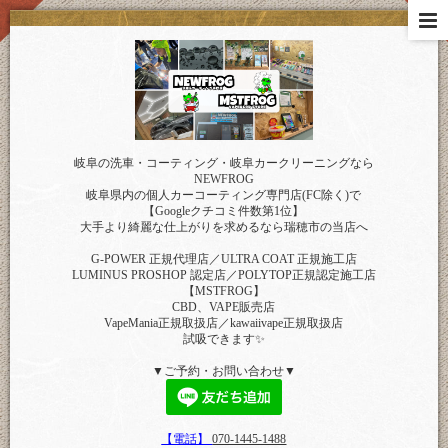
岐阜の洗車・コーティング・岐阜カークリーニングなら
NEWFROG
岐阜県内の個人カーコーティング専門店(FC除く)で
【Googleクチコミ件数第1位】
大手より綺麗な仕上がりを求めるなら瑞穂市の当店へ
G-POWER 正規代理店／ULTRA COAT 正規施工店
LUMINUS PROSHOP 認定店／POLYTOP正規認定施工店
【MSTFROG】
CBD、VAPE販売店
VapeMania正規取扱店／kawaiivape正規取扱店
試吸できます✨
▼ご予約・お問い合わせ▼
【電話】
070-1445-1488