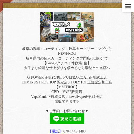
岐阜の洗車・コーティング・岐阜カークリーニングなら
NEWFROG
岐阜県内の個人カーコーティング専門店(FC除く)で
【Googleクチコミ件数第1位】
大手より綺麗な仕上がりを求めるなら瑞穂市の当店へ
G-POWER 正規代理店／ULTRA COAT 正規施工店
LUMINUS PROSHOP 認定店／POLYTOP正規認定施工店
【MSTFROG】
CBD、VAPE販売店
VapeMania正規取扱店／kawaiivape正規取扱店
試吸できます✨
▼ご予約・お問い合わせ▼
【電話】
070-1445-1488