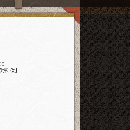
OG
数第1位】