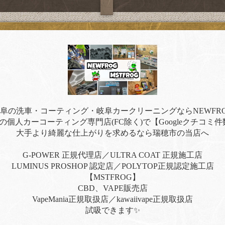
阜の洗車・コーティング・岐阜カークリーニングならNEWFR
の個人カーコーティング専門店(FC除く)で【Googleクチコミ件
大手より綺麗な仕上がりを求めるなら瑞穂市の当店へ
G-POWER 正規代理店／ULTRA COAT 正規施工店
LUMINUS PROSHOP 認定店／POLYTOP正規認定施工店
【MSTFROG】
CBD、VAPE販売店
VapeMania正規取扱店／kawaiivape正規取扱店
試吸できます✨