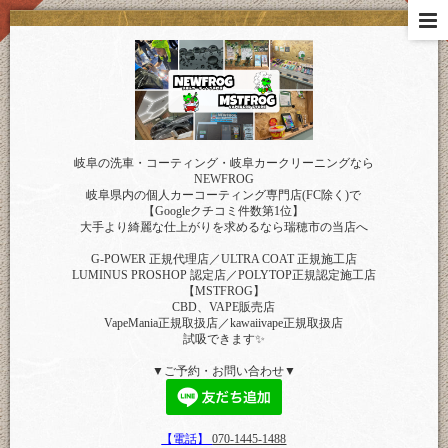
岐阜の洗車・コーティング・岐阜カークリーニングなら
NEWFROG
岐阜県内の個人カーコーティング専門店(FC除く)で
【Googleクチコミ件数第1位】
大手より綺麗な仕上がりを求めるなら瑞穂市の当店へ
G-POWER 正規代理店／ULTRA COAT 正規施工店
LUMINUS PROSHOP 認定店／POLYTOP正規認定施工店
【MSTFROG】
CBD、VAPE販売店
VapeMania正規取扱店／kawaiivape正規取扱店
試吸できます✨
▼ご予約・お問い合わせ▼
【電話】
070-1445-1488