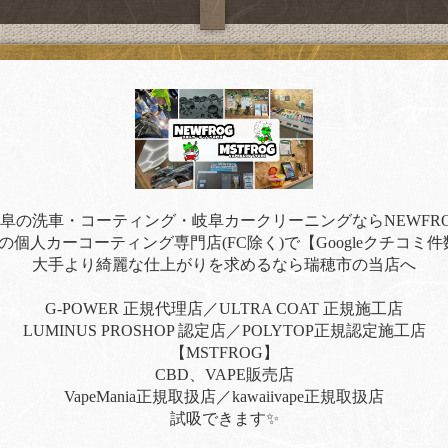
阜の洗車・コーティング・岐阜カークリーニングならNEWFR
の個人カーコーティング専門店(FC除く)で【Googleクチコミ件
大手より綺麗な仕上がりを求めるなら瑞穂市の当店へ
G-POWER 正規代理店／ULTRA COAT 正規施工店
LUMINUS PROSHOP 認定店／POLYTOP正規認定施工店
【MSTFROG】
CBD、VAPE販売店
VapeMania正規取扱店／kawaiivape正規取扱店
試吸できます✨