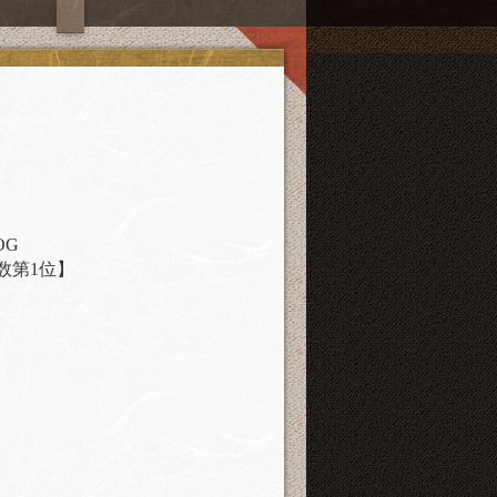
OG
数第1位】