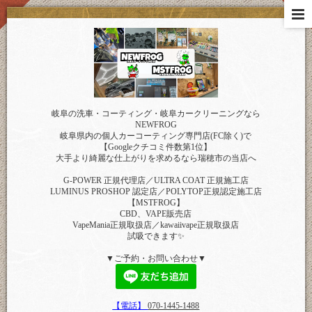
岐阜の洗車・コーティング・岐阜カークリーニングなら
NEWFROG
岐阜県内の個人カーコーティング専門店(FC除く)で
【Googleクチコミ件数第1位】
大手より綺麗な仕上がりを求めるなら瑞穂市の当店へ
G-POWER 正規代理店／ULTRA COAT 正規施工店
LUMINUS PROSHOP 認定店／POLYTOP正規認定施工店
【MSTFROG】
CBD、VAPE販売店
VapeMania正規取扱店／kawaiivape正規取扱店
試吸できます✨
▼ご予約・お問い合わせ▼
【電話】
070-1445-1488